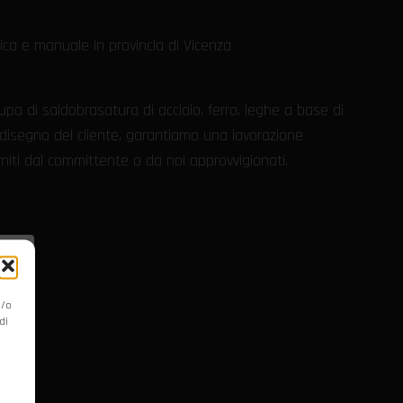
ca e manuale in provincia di Vicenza
pa di saldobrasatura di acciaio, ferro, leghe a base di
disegno del cliente, garantiamo una lavorazione
rniti dal committente o da noi approvvigionati.
o
e/o
di