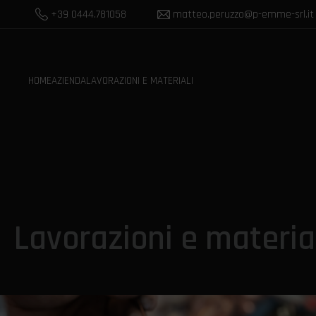
Vai
+39 0444.781058
matteo.peruzzo@p-emme-srl.it
al
contenuto
HOME
AZIENDA
LAVORAZIONI E MATERIALI
Lavorazioni e materia