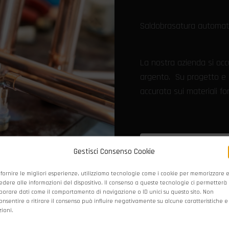
Saldobrasatura automati
La nostra azienda si occu
argento. Su progetto e 
accurata sui materiali fo
Richiedi un preventiv
Gestisci Consenso Cookie
 fornire le migliori esperienze, utilizziamo tecnologie come i cookie per memorizzare 
edere alle informazioni del dispositivo. Il consenso a queste tecnologie ci permetterà 
borare dati come il comportamento di navigazione o ID unici su questo sito. Non
onsentire o ritirare il consenso può influire negativamente su alcune caratteristiche e
zioni.