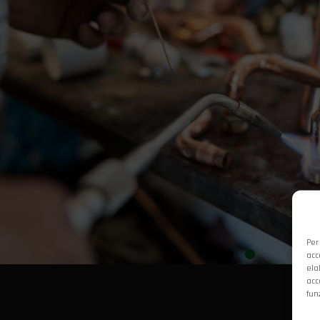
Per
acc
ela
acc
fun